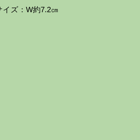
サイズ：W約7.2
㎝